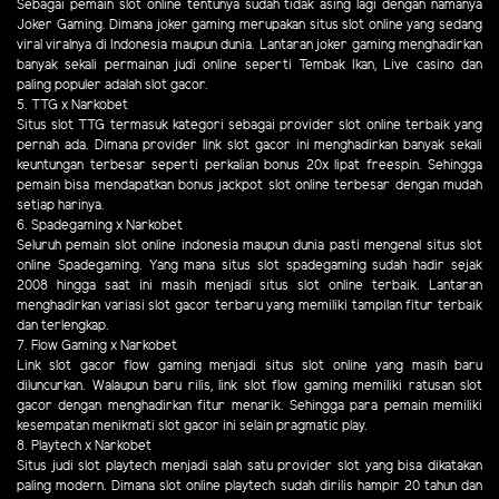
Sebagai pemain slot online tentunya sudah tidak asing lagi dengan namanya
Joker Gaming. Dimana joker gaming merupakan situs slot online yang sedang
viral viralnya di Indonesia maupun dunia. Lantaran joker gaming menghadirkan
banyak sekali permainan judi online seperti Tembak Ikan, Live casino dan
paling populer adalah slot gacor.
5. TTG x Narkobet
Situs slot TTG termasuk kategori sebagai provider slot online terbaik yang
pernah ada. Dimana provider link slot gacor ini menghadirkan banyak sekali
keuntungan terbesar seperti perkalian bonus 20x lipat freespin. Sehingga
pemain bisa mendapatkan bonus jackpot slot online terbesar dengan mudah
setiap harinya.
6. Spadegaming x Narkobet
Seluruh pemain slot online indonesia maupun dunia pasti mengenal situs slot
online Spadegaming. Yang mana situs slot spadegaming sudah hadir sejak
2008 hingga saat ini masih menjadi situs slot online terbaik. Lantaran
menghadirkan variasi slot gacor terbaru yang memiliki tampilan fitur terbaik
dan terlengkap.
7. Flow Gaming x Narkobet
Link slot gacor flow gaming menjadi situs slot online yang masih baru
diluncurkan. Walaupun baru rilis, link slot flow gaming memiliki ratusan slot
gacor dengan menghadirkan fitur menarik. Sehingga para pemain memiliki
kesempatan menikmati slot gacor ini selain pragmatic play.
8. Playtech x Narkobet
Situs judi slot playtech menjadi salah satu provider slot yang bisa dikatakan
paling modern. Dimana slot online playtech sudah dirilis hampir 20 tahun dan