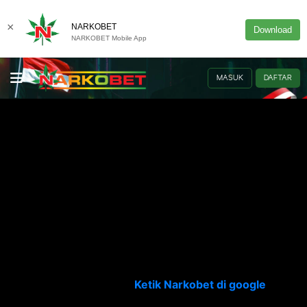
×
NARKOBET
Download
NARKOBET Mobile App
MASUK
DAFTAR
TENTANG KAMI
MOBILE
INFO
SPONSORS
menyediakan tampilan mobile yang dapat
Narkobet
diakses melalui smartphone os android dan ios,
Pastikan anda sudah melakukan registrasi terlebih
dahulu sebelum melanjutkan panduan berikut.
1. Kunjungi domain resmi Narkobet melalui aplikasi
browser di smartphone
Ketik Narkobet di google