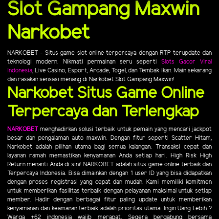
Slot Gampang Maxwin
Narkobet
NARKOBET - Situs game slot online terpercaya dengan RTP terupdate dan
teknologi modern. Nikmati permainan seru seperti
Slots Gacor Viral
Indonesia
, Live Casino, Esport, Arcade, Togel, dan Tembak Ikan. Main sekarang
dan rasakan sensasi menang di Narkobet Slot Gampang Maxwin!
Narkobet Situs Game Online
Terpercaya dan Terlengkap
NARKOBET
menghadirkan solusi terbaik untuk pemain yang mencari jackpot
besar dan pengalaman auto maxwin. Dengan fitur seperti Scatter Hitam,
Narkobet adalah pilihan utama bagi semua kalangan. Transaksi cepat dan
layanan ramah memastikan kenyamanan Anda setiap hari. High Risk High
Return menanti Anda di sini! NARKOBET adalah situs game online terbaik dan
Terpercaya Indonesia. Bisa dimainkan dengan 1 user ID yang bisa didapatkan
dengan proses registrasi yang cepat dan mudah. Kami memiliki komitmen
untuk memberikan fasilitas terbaik dengan pelayanan maksimal untuk setiap
member. Hadir dengan berbagai fitur paling update untuk memberikan
kenyamanan dan keamanan terbaik adalah prioritas utama. Ingin Uang Lebih ?
Warga +62 indonesia wajib merapat. Segera bergabung bersama