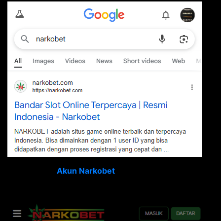
2. Masukkan
Akun Narkobet
anda berupa username
dan kata sandi yang telah di daftarkan lalu klik masuk.