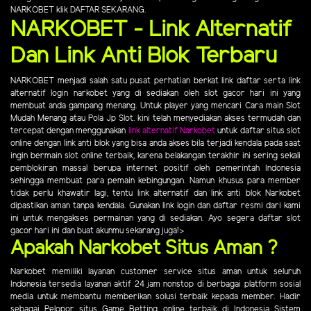
NARKOBET klik DAFTAR SEKARANG.
NARKOBET - Link Alternatif
Dan Link Anti Blok Terbaru
NARKOBET menjadi salah satu pusat perhatian berkat link daftar serta link
alternatif login narkobet yang di sediakan oleh slot gacor hari ini yang
membuat anda gampang menang. Untuk player yang mencari Cara main Slot
Mudah Menang atau Pola Jp Slot. kini telah menyediakan akses termudah dan
tercepat dengan menggunakan
link alternatif Narkobet
untuk daftar situs slot
online dengan link anti blok yang bisa anda akses bila terjadi kendala pada saat
ingin bermain slot online terbaik, karena belakangan terakhir ini sering sekali
pemblokiran massal berupa internet positif oleh pemerintah Indonesia
sehingga membuat para pemain kebingungan. Namun khusus para member
tidak perlu khawatir lagi, tentu link alternatif dan link anti blok Narkobet
dipastikan aman tanpa kendala. Gunakan link login dan daftar resmi dari kami
ini untuk mengakses permainan yang di sediakan. Ayo segera daftar slot
gacor hari ini dan buat akunmu sekarang juga!>
Apakah Narkobet Situs Aman ?
Narkobet memiliki layanan customer service situs aman untuk seluruh
Indonesia tersedia layanan aktif 24 jam nonstop di berbagai platform sosial
media untuk membantu memberikan solusi terbaik kepada member. Hadir
sebagai Pelopor situs Game Betting online terbaik di Indonesia Sistem